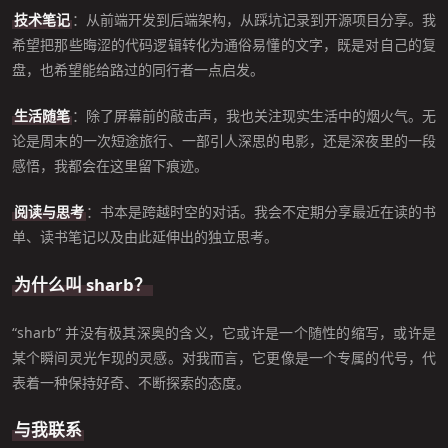
技术笔记
：从前端开发到后端架构，从踩坑记录到开源项目分享。我
希望把那些晦涩的代码逻辑转化为通俗易懂的文字，既是对自己的复
盘，也希望能给路过的同行者一点启发。
生活随笔
：除了屏幕前的敲击声，我也关注现实生活中的烟火气。无
论是周末的一次短途旅行、一部引人深思的电影，还是深夜里的一段
感悟，我都会在这里留下痕迹。
阅读与思考
：书本是跨越时空的对话。我会不定期分享最近在读的书
单、读书笔记以及由此延伸出的独立思考。
为什么叫 sharb？
“sharb” 并没有极其深奥的含义，它或许是一个随性的缩写，或许是
某个瞬间灵光乍现的灵感。对我而言，它更像是一个专属的代号，代
表着一种保持好奇、不断探索的态度。
与我联系